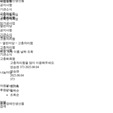
중증장애인생산품
사업현황
공지사항
기관소식
고충처리함
직업재활사업
고충처리함
소독방역사업
임가공사업
열린마당
공지사항
기관소식
열린마당
고충처리함
> 열린마당 > 고충처리함
고충처리함
공지사항
번호
제목
이름
날짜
조회
기관소식
고충처리함
1
고충처리함을 많이 이용해주세요.
장승완
373
2025.06.04
장승완
나눔마당
2025.06.04
373
자원봉사안내
초기화
후원안내
날짜순
조회순
정렬
중증장애인생산품
검색