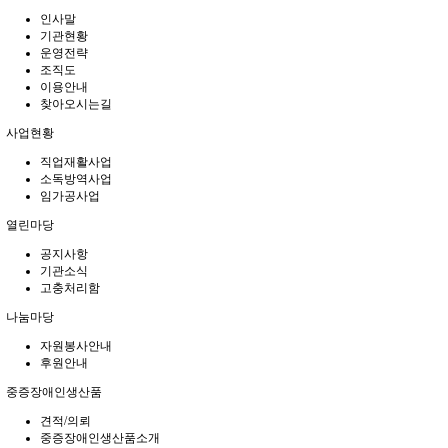
인사말
기관현황
운영전략
조직도
이용안내
찾아오시는길
사업현황
직업재활사업
소독방역사업
임가공사업
열린마당
공지사항
기관소식
고충처리함
나눔마당
자원봉사안내
후원안내
중증장애인생산품
견적/의뢰
중증장애인생산품소개