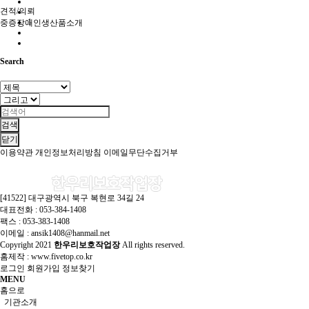
견적/의뢰
1
중증장애인생산품소개
Search
검색
닫기
이용약관
개인정보처리방침
이메일무단수집거부
[41522] 대구광역시 북구 복현로 34길 24
대표전화 : 053-384-1408
팩스 : 053-383-1408
이메일 : ansik1408@hanmail.net
Copyright
2021
한우리보호작업장
All rights reserved.
홈제작 :
www.fivetop.co.kr
로그인
회원가입
정보찾기
MENU
홈으로
기관소개