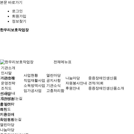
본문 바로가기
로그인
회원가입
정보찾기
한우리보호작업장
전체메뉴표
기관소개
인사말
사업현황
열린마당
기관소개
기관현황
나눔마당
중증장애인생산품
직업재활사업
공지사항
운영전략
자원봉사안내
견적/의뢰
소독방역사업
기관소식
조직도
후원안내
중증장애인생산품소개
임가공사업
고충처리함
이용안내
인사말
찾아오시는길
기관현황
운영전략
홈
닫기
조직도
메인
이용안내
기관소개
찾아오시는길
사업현황
열린마당
나눔마당