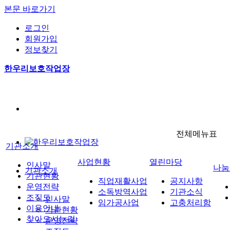
본문 바로가기
로그인
회원가입
정보찾기
한우리보호작업장
전체메뉴표
기관소개
사업현황
열린마당
인사말
나눔
기관소개
기관현황
직업재활사업
공지사항
운영전략
소독방역사업
기관소식
조직도
인사말
임가공사업
고충처리함
이용안내
기관현황
찾아오시는길
운영전략