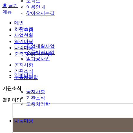
조직도
홈
닫기
이용안내
메뉴
찾아오시는길
메인
기관소개
사업현황
사업현황
열린마당
직업재활사업
나눔마당
소독방역사업
중증장애인생산품
임가공사업
공지사항
기관소식
열린마당
고충처리함
기관소식
공지사항
기관소식
열린마당
고충처리함
나눔마당