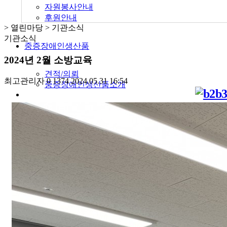
자원봉사안내
후원안내
> 열린마당 > 기관소식
기관소식
중증장애인생산품
2024년 2월 소방교육
견적/의뢰
최고관리자
0
1374
2024.05.31 16:54
중증장애인생산품소개