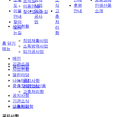
조직도
도
사업
식
후원
인생산품
이용안내
이용
임가
고
안내
소개
찾아오시는길
안내
공사
충
찾아
업
처
사업현황
오시
리
는길
함
직업재활사업
홈
닫기
소독방역사업
메뉴
임가공사업
메인
기관소개
열린마당
사업현황
열린마당
나눔마당
공지사항
중증장애인생산품
기관소식
고충처리함
공지사항
기관소식
나눔마당
고충처리함
공지사항