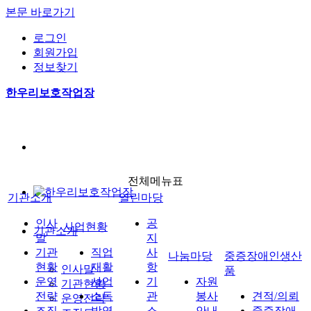
본문 바로가기
로그인
회원가입
정보찾기
한우리보호작업장
전체메뉴표
기관소개
열린마당
인사
공
사업현황
기관소개
말
지
기관
직업
사
나눔마당
중증장애인생산
현황
재활
항
인사말
품
운영
사업
기
자원
기관현황
전략
소독
관
봉사
견적/의뢰
운영전략
조직
방역
소
안내
중증장애