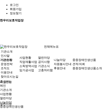
로그인
회원가입
정보찾기
한우리보호작업장
전체메뉴표
기관소개
인사말
사업현황
열린마당
기관소개
기관현황
나눔마당
중증장애인생산품
직업재활사업
공지사항
운영전략
자원봉사안내
견적/의뢰
소독방역사업
기관소식
조직도
후원안내
중증장애인생산품소개
임가공사업
고충처리함
이용안내
찾아오시는길
홈
닫기
사업현황
메인
기관소개
사업현황
열린마당
나눔마당
열린마당
중증장애인생산품